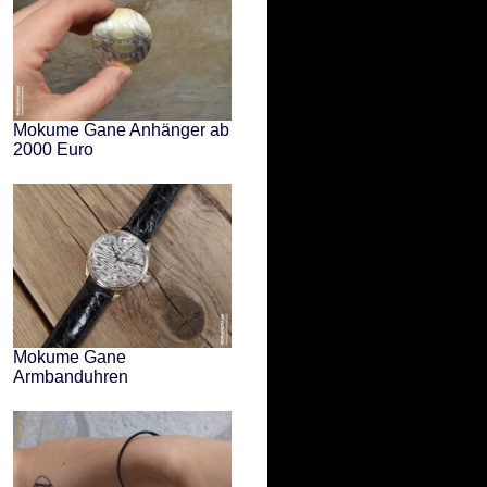
Mokume Gane Anhänger ab
2000 Euro
Mokume Gane
Armbanduhren