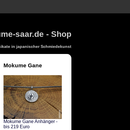
e-saar.de - Shop
kate in japanischer Schmiedekunst
Mokume Gane
Mokume Gane Anhänger -
bis 219 Euro