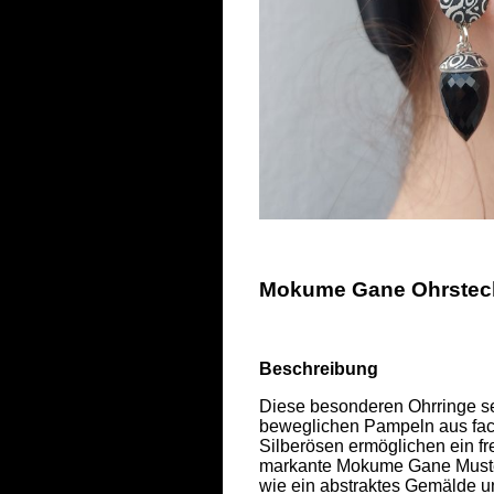
Mokume Gane Ohrstecke
Beschreibung
Diese besonderen Ohrringe se
beweglichen Pampeln aus face
Silberösen ermöglichen ein f
markante Mokume Gane Muster 
wie ein abstraktes Gemälde un