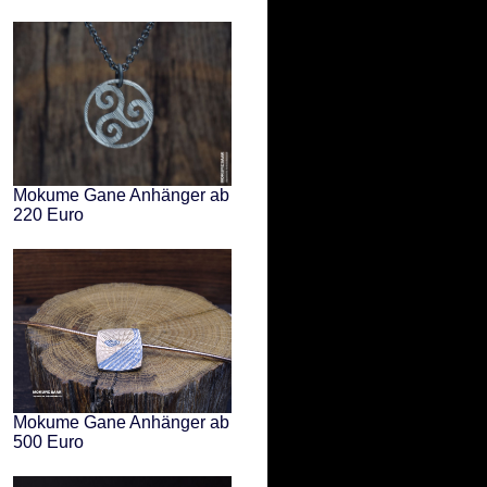
Mokume Gane Anhänger ab
220 Euro
Mokume Gane Anhänger ab
500 Euro