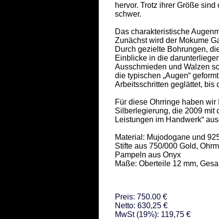
hervor. Trotz ihrer Größe sind
schwer. 

Das charakteristische Augenmu
Zunächst wird der Mokume Ga
Durch gezielte Bohrungen, die
Einblicke in die darunterlieg
Ausschmieden und Walzen schl
die typischen „Augen“ geformt
Arbeitsschritten geglättet, bis d
Für diese Ohrringe haben wir
Silberlegierung, die 2009 mit
Leistungen im Handwerk“ ausg
Material: Mujodogane und 925/
Stifte aus 750/000 Gold, Ohrmu
Pampeln aus Onyx  

Maße: Oberteile 12 mm, Ges
Preis: 750.00 €
Netto: 630,25 €
MwSt (19%): 119,75 €