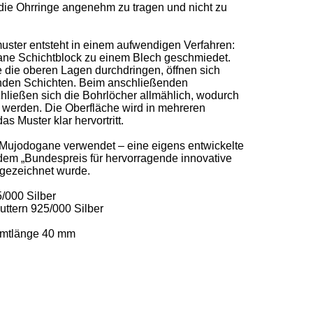
 die Ohrringe angenehm zu tragen und nicht zu 
ster entsteht in einem aufwendigen Verfahren: 
ne Schichtblock zu einem Blech geschmiedet. 
 die oberen Lagen durchdringen, öffnen sich 
enden Schichten. Beim anschließenden 
ießen sich die Bohrlöcher allmählich, wodurch 
 werden. Die Oberfläche wird in mehreren 
as Muster klar hervortritt. 

 Mujodogane verwendet – eine eigens entwickelte 
 dem „Bundespreis für hervorragende innovative 
ezeichnet wurde. 

000 Silber 

ttern 925/000 Silber 

amtlänge 40 mm