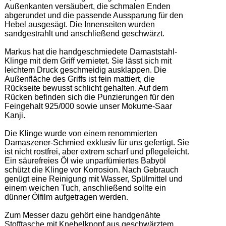
Außenkanten versäubert, die schmalen Enden 
abgerundet und die passende Aussparung für den 
Hebel ausgesägt. Die Innenseiten wurden 
sandgestrahlt und anschließend geschwärzt.  

Markus hat die handgeschmiedete Damaststahl-
Klinge mit dem Griff vernietet. Sie lässt sich mit 
leichtem Druck geschmeidig ausklappen. Die 
Außenfläche des Griffs ist fein mattiert, die 
Rückseite bewusst schlicht gehalten. Auf dem 
Rücken befinden sich die Punzierungen für den 
Feingehalt 925/000 sowie unser Mokume-Saar 
Kanji.  

Die Klinge wurde von einem renommierten 
Damaszener-Schmied exklusiv für uns gefertigt. Sie 
ist nicht rostfrei, aber extrem scharf und pflegeleicht. 
Ein säurefreies Öl wie unparfümiertes Babyöl 
schützt die Klinge vor Korrosion. Nach Gebrauch 
genügt eine Reinigung mit Wasser, Spülmittel und 
einem weichen Tuch, anschließend sollte ein 
dünner Ölfilm aufgetragen werden.  

Zum Messer dazu gehört eine handgenähte 
Stofftasche mit Knebelknopf aus geschwärztem 