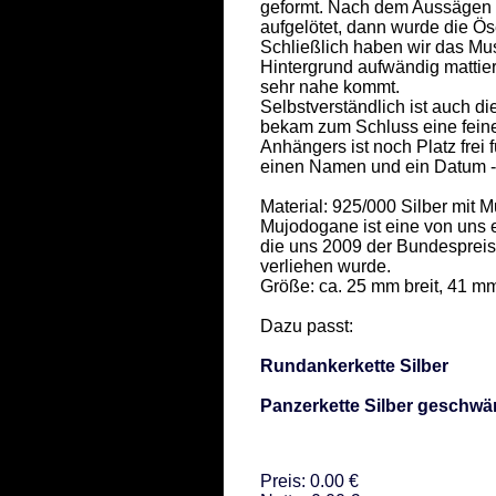
geformt. Nach dem Aussägen d
aufgelötet, dann wurde die Öse
Schließlich haben wir das Mus
Hintergrund aufwändig mattier
sehr nahe kommt.  

Selbstverständlich ist auch di
bekam zum Schluss eine feine 
Anhängers ist noch Platz frei 
einen Namen und ein Datum - ko
Material: 925/000 Silber mit M
Mujodogane ist eine von uns e
die uns 2009 der Bundespreis 
verliehen wurde.  

Größe: ca. 25 mm breit, 41 mm
Dazu passt: 

Rundankerkette Silber
Panzerkette Silber geschwä
Preis: 0.00 €