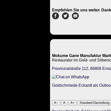
Empfehlen Sie uns weiter. Dank
Mokume Gane Manufaktur Mark
Restaurator im Gold- und Silbe
Provinzialstraße 112, 66806 Ensd
Goldschmiede Eckardt als Outloo
A−
A
A+
Standard-Darstellung