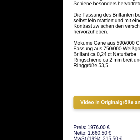
Schiene besonders hervortrete
Die Fassung des Brillanten be
selbst fein mattiert und mit e
Kontrast zwischen den versch
hervorzuheben. 

Mokume Gane aus 590/000 Cha
Fassung aus 750/000 Weißgold
Brillant ca 0,24 ct Naturfarbe 

Ringschiene ca 2 mm breit un
Ringgröße 53,5 

Video in Originalgröße a
Preis: 1976.00 €
Netto: 1.660,50 €
MwSt (19%): 315,50 €