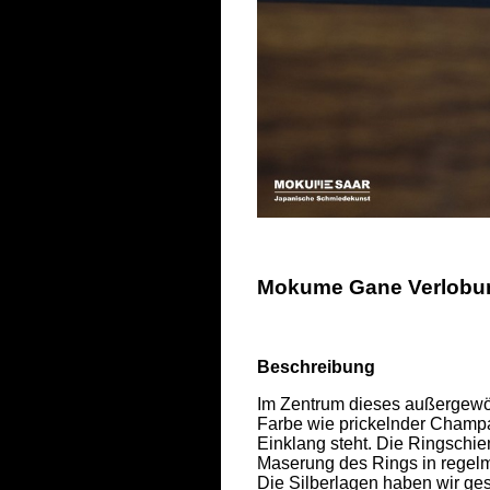
Mokume Gane Verlobung
Beschreibung
Im Zentrum dieses außergewöhn
Farbe wie prickelnder Champa
Einklang steht. Die Ringschien
Maserung des Rings in regelmä
Die Silberlagen haben wir ges