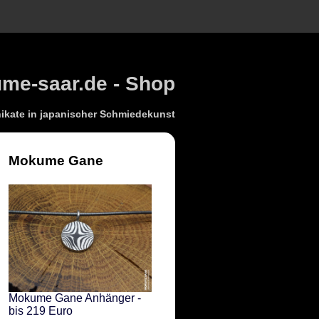
e-saar.de - Shop
kate in japanischer Schmiedekunst
Mokume Gane
Mokume Gane Anhänger -
bis 219 Euro