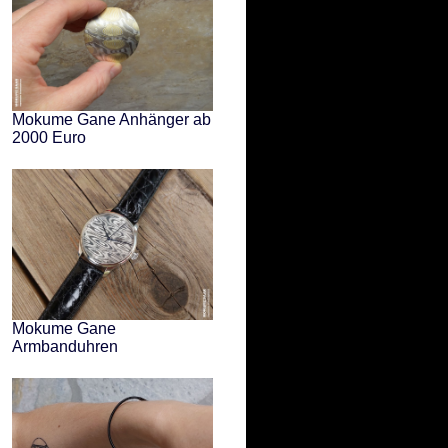
Mokume Gane Anhänger ab
2000 Euro
Mokume Gane
Armbanduhren