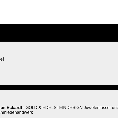
e!
us Eckardt
- GOLD & EDELSTEINDESIGN Juwelenfasser und 
rschmiedehandwerk