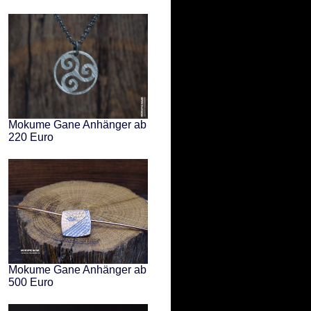
Mokume Gane Anhänger ab
220 Euro
Mokume Gane Anhänger ab
500 Euro