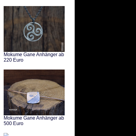
Mokume Gane Anhänger ab
220 Euro
Mokume Gane Anhänger ab
500 Euro