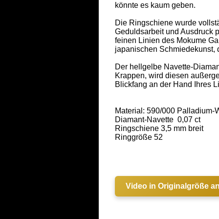
könnte es kaum geben. 

Die Ringschiene wurde vollstä
Geduldsarbeit und Ausdruck p
feinen Linien des Mokume Gan
japanischen Schmiedekunst, di
Der hellgelbe Navette-Diamant
Krappen, wird diesen außerge
Blickfang an der Hand Ihres 
Material: 590/000 Palladium-
Diamant-Navette  0,07 ct  

Ringschiene 3,5 mm breit  

Ringgröße 52 

Video in Originalgröße a