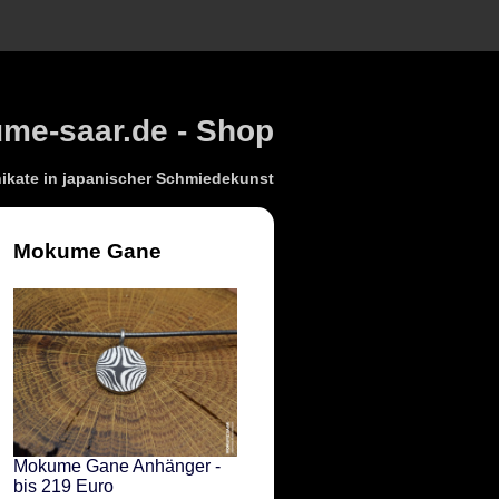
e-saar.de - Shop
kate in japanischer Schmiedekunst
Mokume Gane
Mokume Gane Anhänger -
bis 219 Euro