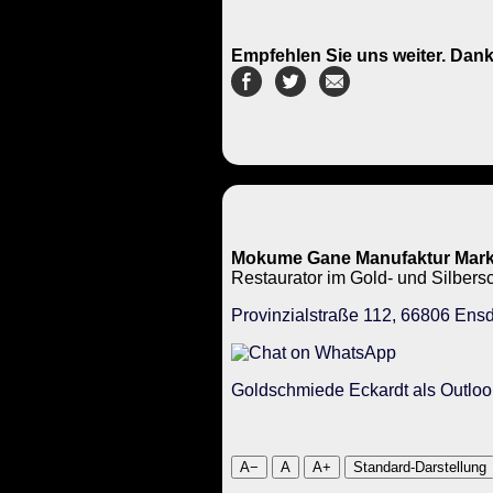
Empfehlen Sie uns weiter. Dank
Mokume Gane Manufaktur Mark
Restaurator im Gold- und Silbe
Provinzialstraße 112, 66806 Ensd
Goldschmiede Eckardt als Outloo
A−
A
A+
Standard-Darstellung