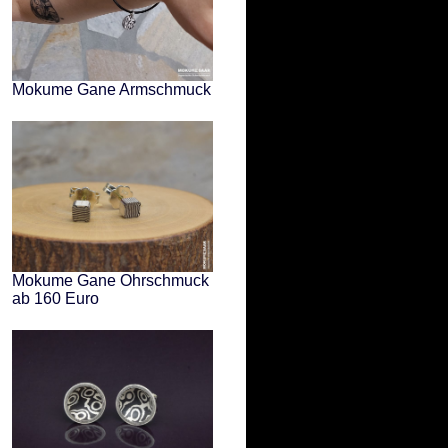
Mokume Gane Armschmuck
Mokume Gane Ohrschmuck
ab 160 Euro