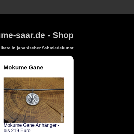
e-saar.de - Shop
kate in japanischer Schmiedekunst
Mokume Gane
Mokume Gane Anhänger -
bis 219 Euro