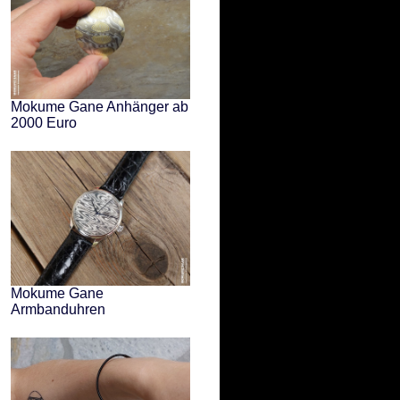
Mokume Gane Anhänger ab
2000 Euro
Mokume Gane
Armbanduhren