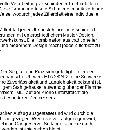
stvolle Verarbeitung verschiedener Edelmetalle zu 
 Diese Jahrhunderte alte Schmiedetechnik verbindet 
eise, wodurch jedes Zifferblatt eine individuelle 
ferblatt jeder Uhr besteht aus unterschiedlich 
erungen mit unterschiedlichem Muster-Design, 
ndwerkskunst. Die Kombination aus traditioneller 
und modernem Design macht jedes Zifferblatt zu 
 

 

er Sorgfalt und Präzision gefertigt. Unter der 
 mechanische Uhrwerk ETA 2824-2, eine Schweizer 
re Zuverlässigkeit und Langlebigkeit bekannt ist. 
tigem Stahlgehäuse, aufwendig über der Flamme 
blem "ME" auf der Krone unterstreicht die 
es besonderen Zeitmessers.  

ischen Aufzug ausgestattet und wird durch die 
 aufgezogen. Wenn sie voll aufgezogen wird, 
egebene Gangreserve. So lange kann sie nach 
erden, bis sie stehen bleibt.  
