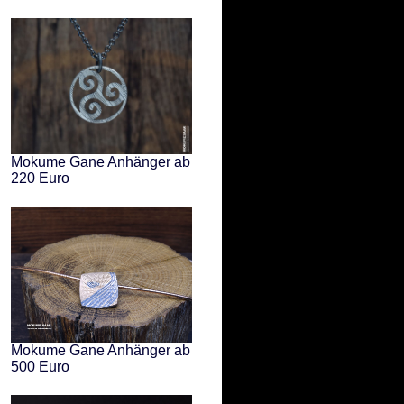
Mokume Gane Anhänger ab
220 Euro
Mokume Gane Anhänger ab
500 Euro