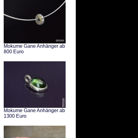
Mokume Gane Anhänger ab
800 Euro
Mokume Gane Anhänger ab
1300 Euro