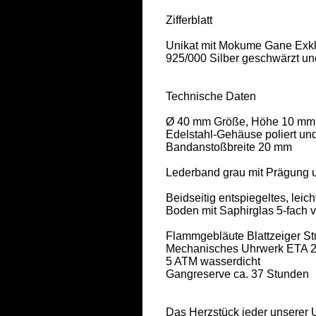
Zifferblatt 

Unikat mit Mokume Gane Exklu
925/000 Silber geschwärzt un
Technische Daten 

Ø 40 mm Größe, Höhe 10 mm 
Edelstahl-Gehäuse poliert und 
Bandanstoßbreite 20 mm 

Lederband grau mit Prägung u
Beidseitig entspiegeltes, leic
Boden mit Saphirglas 5-fach v
Flammgebläute Blattzeiger St
Mechanisches Uhrwerk ETA 28
5 ATM wasserdicht 

Gangreserve ca. 37 Stunden 

Das Herzstück jeder unserer