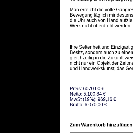
Man erreicht die volle Gangres
Bewegung täglich mindestens 
die Uhr auch von Hand aufzie
Werk nicht überdreht werden. 

Ihre Seltenheit und Einzigarti
Besitz, sondern auch zu eine
gleichzeitig in die Zukunft we
nicht nur ein Objekt der Zeit
und Handwerkskunst, das Gen
Preis: 6070.00 €
Netto: 5.100,84 €
MwSt (19%): 969,16 €
Brutto: 6.070,00 €
Zum Warenkorb hinzufügen