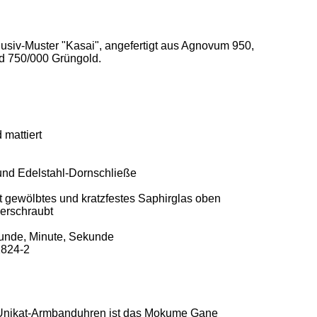
siv-Muster "Kasai", angefertigt aus Agnovum 950, 
d 750/000 Grüngold. 



mattiert 

nd Edelstahl-Dornschließe  

ht gewölbtes und kratzfestes Saphirglas oben 

erschraubt 

unde, Minute, Sekunde 

24-2 

 Unikat-Armbanduhren ist das Mokume Gane 