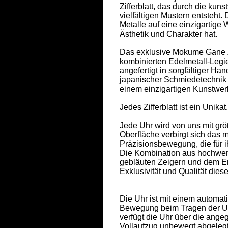
Zifferblatt, das durch die kun
vielfältigen Mustern entsteht.
Metalle auf eine einzigartige W
Ästhetik und Charakter hat.  

Das exklusive Mokume Gane Zif
kombinierten Edelmetall-Legi
angefertigt in sorgfältiger Ha
japanischer Schmiedetechnik 
einem einzigartigen Kunstwerk.
Jedes Zifferblatt ist ein Unikat. 
Jede Uhr wird von uns mit größt
Oberfläche verbirgt sich das
Präzisionsbewegung, die für ih
Die Kombination aus hochwer
gebläuten Zeigern und dem Em
Exklusivität und Qualität dies
Die Uhr ist mit einem automat
Bewegung beim Tragen der Uhr
verfügt die Uhr über die ang
Vollaufzug unbewegt abgelegt w