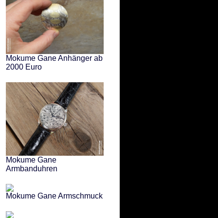
Mokume Gane Anhänger ab
2000 Euro
Mokume Gane
Armbanduhren
Mokume Gane Armschmuck