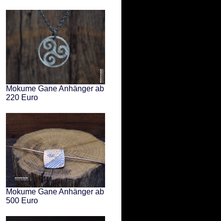
Mokume Gane Anhänger ab
220 Euro
Mokume Gane Anhänger ab
500 Euro