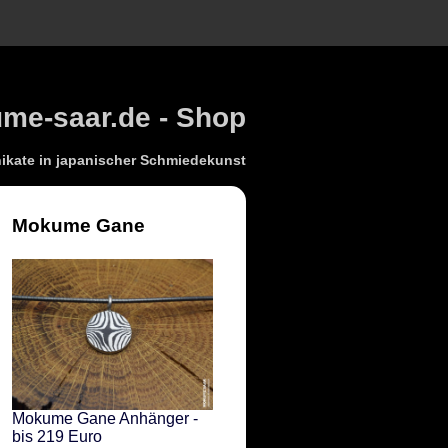
e-saar.de - Shop
kate in japanischer Schmiedekunst
Mokume Gane
Mokume Gane Anhänger -
bis 219 Euro