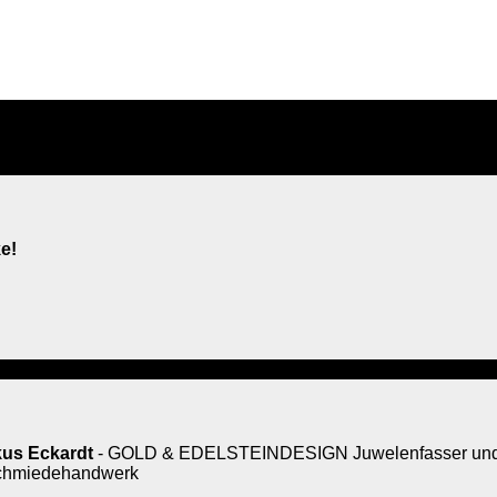
e!
us Eckardt
- GOLD & EDELSTEINDESIGN Juwelenfasser und 
rschmiedehandwerk