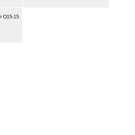
r O15-15