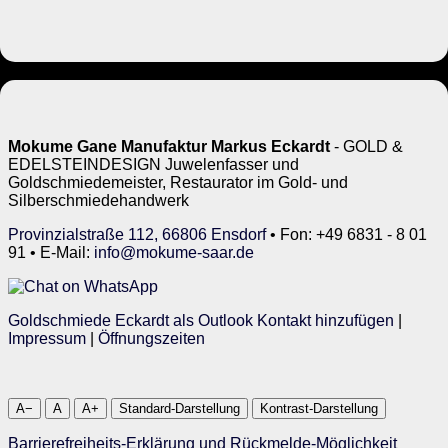
Mokume Gane Manufaktur Markus Eckardt
- GOLD &
EDELSTEINDESIGN Juwelenfasser und
Goldschmiedemeister, Restaurator im Gold- und
Silberschmiedehandwerk
Provinzialstraße 112, 66806 Ensdorf
• Fon: +49 6831 - 8 01
91 • E-Mail:
info@mokume-saar.de
Goldschmiede Eckardt als Outlook Kontakt hinzufügen
|
Impressum
|
Öffnungszeiten
A−
A
A+
Standard-Darstellung
Kontrast-Darstellung
Barrierefreiheits-Erklärung und Rückmelde-Möglichkeit