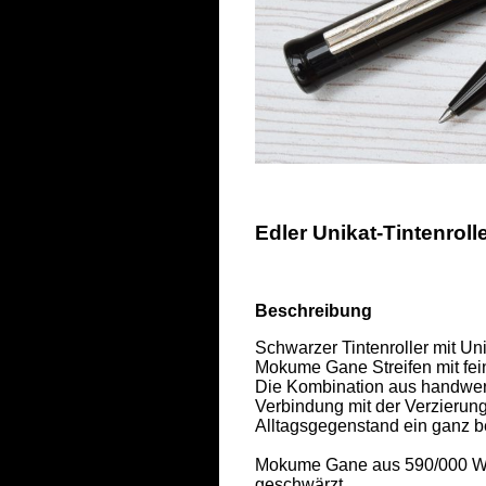
Edler Unikat-Tintenrol
Beschreibung
Schwarzer Tintenroller mit Un
Mokume Gane Streifen mit fein
Die Kombination aus handwerk
Verbindung mit der Verzierun
Alltagsgegenstand ein ganz be
Mokume Gane aus 590/000 Wei
geschwärzt,  
