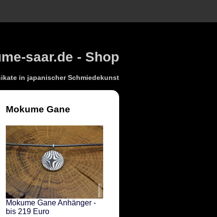
e-saar.de - Shop
kate in japanischer Schmiedekunst
Mokume Gane
Mokume Gane Anhänger -
bis 219 Euro