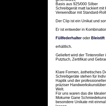
Basis aus 925/000 Silber 

Schreibgerät matt lackiert mit
Verwendbar mit Standard-Rolle
Der Clip ist ein Unikat und som
Er ist entweder in Kombination
Füllfederhalter
 oder 
Bleistift
erhältlich. 

Geliefert wird der Tintenrolle
Putztuch, Zertifikat und Gebra
Klare Formen, ästhetisches Des
Schreibgeräte stehen für Indivi
Haptik und der professionell
präziser Handwerkskunstüberz
Welt.  

Für uns waren das die Idealen
Mokume Gane Schmiedekunst, 
besondere Unikate mit einmal