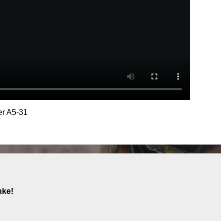
r A5-31
nke!