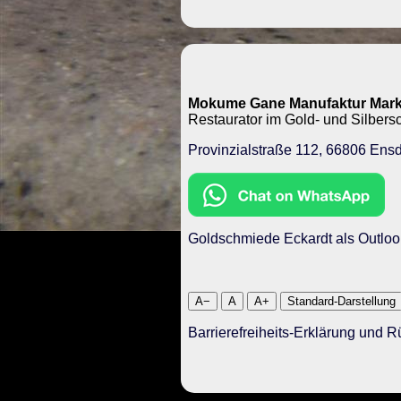
Mokume Gane Manufaktur Mark
Restaurator im Gold- und Silbe
Provinzialstraße 112, 66806 Ensd
Goldschmiede Eckardt als Outloo
A−
A
A+
Standard-Darstellung
Barrierefreiheits-Erklärung und 