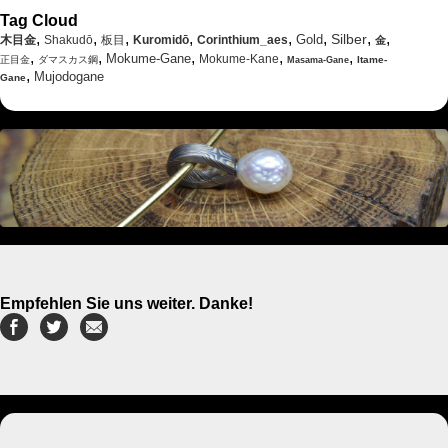
Tag Cloud
,
,
,
,
,
,
,
,
Silber
Gold
木目金
Shakudō
板目
Kuromidō
Corinthium_aes
金
,
,
,
,
,
Mokume-Gane
Mokume-Kane
正目金
ダマスカス鋼
Itame-
Masama-Gane
,
Mujodogane
Gane
Empfehlen Sie uns weiter. Danke!